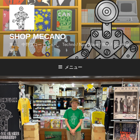
コ
ン
テ
ン
ツ
SHOP MECANO
へ
東京、中野ブロードウェイ、Techno / New Wave / 80's / シンセ音
ス
楽
キ
ッ
メニュー
プ