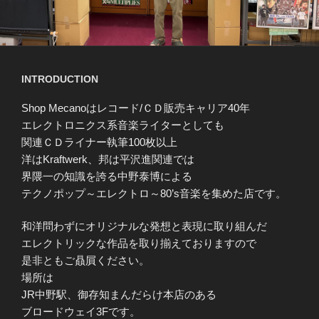
INTRODUCTION
Shop Mecano
はレコード
/
ＣＤ販売キャリア
40
年
エレクトロニクス系音楽ライターとしても
関連ＣＤライナー執筆
100
枚以上
洋は
Kraftwerk
、邦は平沢進関連では
界隈一の知識を誇る中野泰博による
テクノポップ～エレクトロ～
80’s
音楽を集めた店です。
和洋問わずにオリジナルな発想と表現に取り組んだ
エレクトリックな作品を取り揃えておりますので
是非ともご贔屓ください。
場所は
JR
中野駅、御存知まんだらけ本店のある
ブロードウェイ
3F
です。