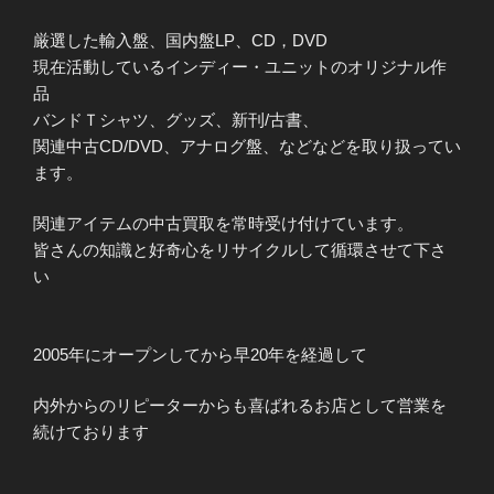
厳選した輸入盤、国内盤
LP
、
CD
，
DVD
現在活動しているインディー・ユニットのオリジナル作
品
バンドＴシャツ、グッズ、新刊
/
古書、
関連中古
CD/DVD
、アナログ盤、などなどを取り扱ってい
ます。
関連アイテムの中古買取を常時受け付けています。
皆さんの知識と好奇心をリサイクルして循環させて下さ
い
2005
年にオープンしてから早
20
年を経過して
内外からのリピーターからも喜ばれるお店として営業を
続けております