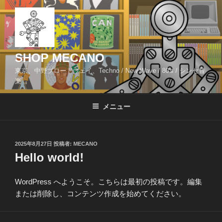
コ
ン
テ
ン
ツ
SHOP MECANO
へ
東京、中野ブロードウェイ、Techno / New Wave / 80's / シンセ音
ス
楽
キ
ッ
メニュー
プ
投
2025年8月27日
投稿者:
MECANO
稿
Hello world!
日:
WordPress へようこそ。こちらは最初の投稿です。編集
または削除し、コンテンツ作成を始めてください。