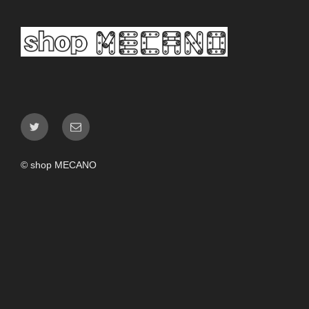
Twitter
メ
ー
ル
© shop MECANO